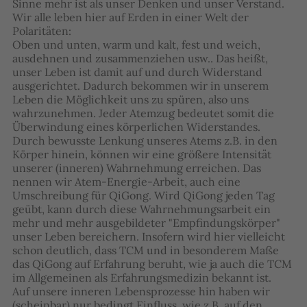
Sinne mehr ist als unser Denken und unser Verstand.
Wir alle leben hier auf Erden in einer Welt der
Polaritäten:
Oben und unten, warm und kalt, fest und weich,
ausdehnen und zusammenziehen usw.. Das heißt,
unser Leben ist damit auf und durch Widerstand
ausgerichtet. Dadurch bekommen wir in unserem
Leben die Möglichkeit uns zu spüren, also uns
wahrzunehmen. Jeder Atemzug bedeutet somit die
Überwindung eines körperlichen Widerstandes.
Durch bewusste Lenkung unseres Atems z.B. in den
Körper hinein, können wir eine größere Intensität
unserer (inneren) Wahrnehmung erreichen. Das
nennen wir Atem-Energie-Arbeit, auch eine
Umschreibung für QiGong. Wird QiGong jeden Tag
geübt, kann durch diese Wahrnehmungsarbeit ein
mehr und mehr ausgebildeter "Empfindungskörper"
unser Leben bereichern. Insofern wird hier vielleicht
schon deutlich, dass TCM und in besonderem Maße
das QiGong auf Erfahrung beruht, wie ja auch die TCM
im Allgemeinen als Erfahrungsmedizin bekannt ist.
Auf unsere inneren Lebensprozesse hin haben wir
(scheinbar) nur bedingt Einfluss, wie z.B. auf den