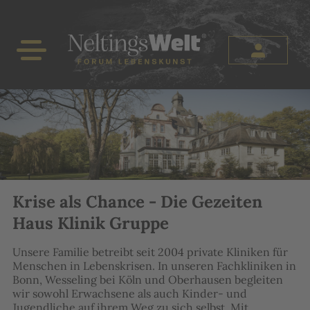
Familie Nelting
Angebote
Aktuelles
QiGong
Dr. med. Manfred Nelting
Masterclass
18 Bewegungen des QiGong (Einzeln)
Offensichtlich-Blog
Elke Nelting
Seminare & Coaching
18 Bewegungen als Übungsreihe
Empfehlungen
Nina Nelting
Bücher der Familie Nelting
Veranstaltungen
Fritjof Nelting
QiGong
Frederik Nelting
Bailong Ball
Krise als Chance - Die Gezeiten
Haus Klinik Gruppe
Nelting AI
Unsere Familie betreibt seit 2004 private Kliniken für
Menschen in Lebenskrisen. In unseren Fachkliniken in
Bonn, Wesseling bei Köln und Oberhausen begleiten
wir sowohl Erwachsene als auch Kinder- und
Jugendliche auf ihrem Weg zu sich selbst. Mit