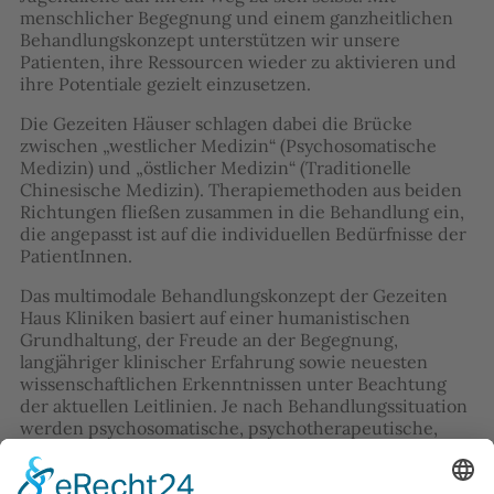
menschlicher Begegnung und einem ganzheitlichen
Behandlungskonzept unterstützen wir unsere
Patienten, ihre Ressourcen wieder zu aktivieren und
ihre Potentiale gezielt einzusetzen.
Die Gezeiten Häuser schlagen dabei die Brücke
zwischen „westlicher Medizin“ (Psychosomatische
Medizin) und „östlicher Medizin“ (Traditionelle
Chinesische Medizin). Therapiemethoden aus beiden
Richtungen fließen zusammen in die Behandlung ein,
die angepasst ist auf die individuellen Bedürfnisse der
PatientInnen.
Das multimodale Behandlungskonzept der Gezeiten
Haus Kliniken basiert auf einer humanistischen
Grundhaltung, der Freude an der Begegnung,
langjähriger klinischer Erfahrung sowie neuesten
wissenschaftlichen Erkenntnissen unter Beachtung
der aktuellen Leitlinien. Je nach Behandlungssituation
werden psychosomatische, psychotherapeutische,
psychiatrische, allgemeinmedizinische, internistische
und traditionell chinesische Therapieansätze in die
Behandlung integriert.